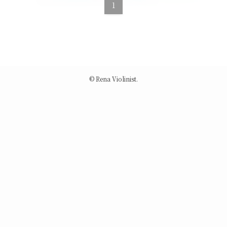
1
©
Rena Violinist.