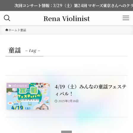
次回コンサート情報：3/29（土）第24回 マギーズ東京さんへのク
Rena Violinist
ホーム
童謡
童謡
– tag –
4/19（土）みんなの童謡フェステ
information
ィバル！
2025年2月18日