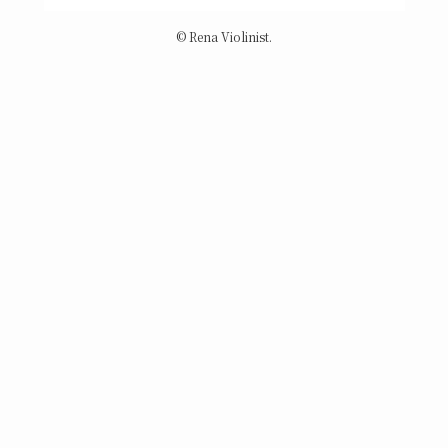
©
Rena Violinist.